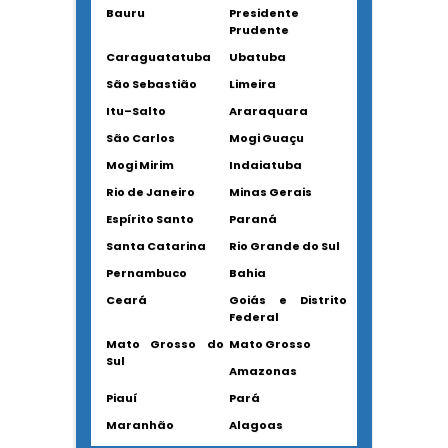
Bauru
Presidente
Prudente
Caraguatatuba
Ubatuba
São Sebastião
Limeira
Itu–Salto
Araraquara
São Carlos
Mogi Guaçu
Mogi Mirim
Indaiatuba
Rio de Janeiro
Minas Gerais
Espírito Santo
Paraná
Santa Catarina
Rio Grande do Sul
Pernambuco
Bahia
Ceará
Goiás e Distrito
Federal
Mato Grosso do
Mato Grosso
Sul
Amazonas
Piauí
Pará
Maranhão
Alagoas