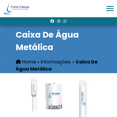
Caixa De Água
Metálica
Home
»
Informações
»
Caixa De
Água Metálica