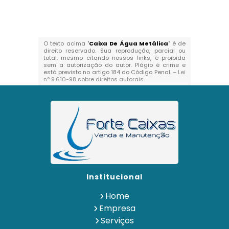
O texto acima "
Caixa De Água Metálica
" é de
direito reservado. Sua reprodução, parcial ou
total, mesmo citando nossos links, é proibida
sem a autorização do autor. Plágio é crime e
está previsto no artigo 184 do Código Penal. –
Lei
n° 9.610-98 sobre direitos autorais
.
Institucional
Home
Empresa
Serviços