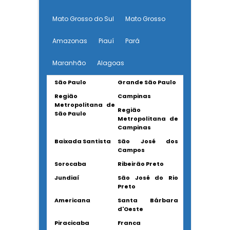
Mato Grosso do Sul
Mato Grosso
Amazonas
Piauí
Pará
Maranhão
Alagoas
São Paulo
Grande São Paulo
Região
Campinas
Metropolitana de
Região
São Paulo
Metropolitana de
Campinas
Baixada Santista
São José dos
Campos
Sorocaba
Ribeirão Preto
Jundiaí
São José do Rio
Preto
Americana
Santa Bárbara
d'Oeste
Piracicaba
Franca