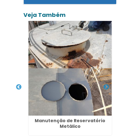
Veja Também
ão de
Re
Indu
Manutenção de Reservatório
Metálico