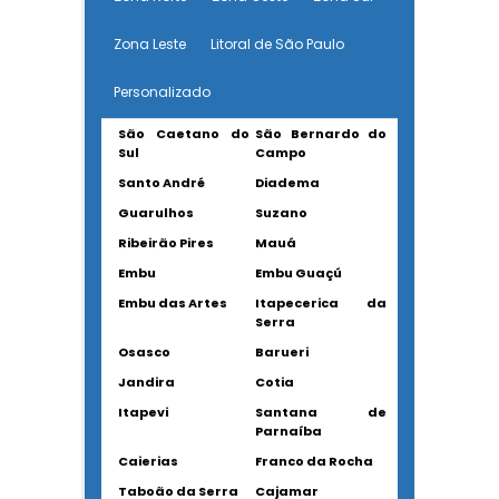
Zona Leste
Litoral de São Paulo
Personalizado
São Caetano do
São Bernardo do
Sul
Campo
Santo André
Diadema
Guarulhos
Suzano
Ribeirão Pires
Mauá
Embu
Embu Guaçú
Embu das Artes
Itapecerica da
Serra
Osasco
Barueri
Jandira
Cotia
Itapevi
Santana de
Parnaíba
Caierias
Franco da Rocha
Taboão da Serra
Cajamar