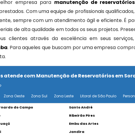
melhor empresa para
manutenção de reservatório
restados. Com uma equipe de profissionais qualificados
nte, sempre com um atendimento ágil e eficiente. É pos
teriais de alta qualidade em todos os seus projetos. Pres
us clientes através da excelência em seus serviços
aba
. Para aqueles que buscam por uma empresa compro
ta.
xas atende com Manutenção de Reservatórios em So
o
Zona Oeste
Zona Sul
Zona Leste
Litoral de São Paulo
Perso
rnardo do Campo
Santo André
o
Ribeirão Pires
Guaçú
Embu das Artes
i
Jandira