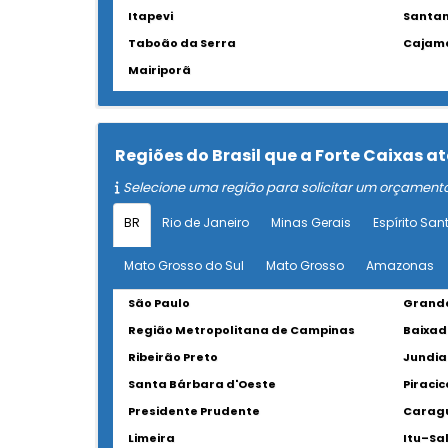
Itapevi
Santan
Taboão da Serra
Cajam
Mairiporã
Regiões do Brasil que a Forte Caixas
Selecione uma região para solicitar um orçament
BR
Rio de Janeiro
Minas Gerais
Espírito San
Mato Grosso do Sul
Mato Grosso
Amazonas
São Paulo
Grande
Região Metropolitana de Campinas
Baixad
Ribeirão Preto
Jundia
Santa Bárbara d'Oeste
Piraci
Presidente Prudente
Carag
Limeira
Itu–Sa