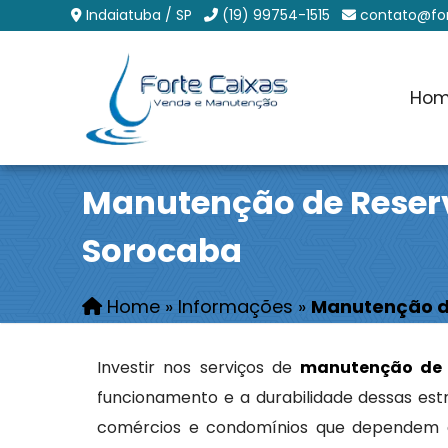
Indaiatuba / SP
(19) 99754-1515
contato@for
Ho
Manutenção de Reser
Sorocaba
Home
»
Informações
»
Manutenção d
Investir nos serviços de
manutenção de 
funcionamento e a durabilidade dessas es
comércios e condomínios que dependem d