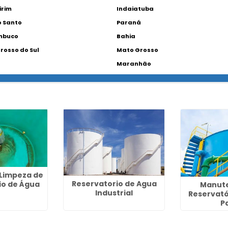
irim
Indaiatuba
o Santo
Paraná
mbuco
Bahia
rosso do Sul
Mato Grosso
Maranhão
Limpeza de
Reservatorio de Agua
io de Água
Manut
Industrial
Reservató
P