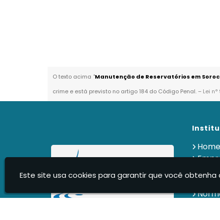
O texto acima "
Manutenção de Reservatórios em Soro
crime e está previsto no artigo 184 do Código Penal. –
Lei n°
Instit
Hom
Empr
Servi
Este site usa cookies para garantir que você obtenha 
Produ
Norm
Clien
Cont