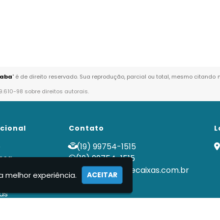
caba
" é de direito reservado. Sua reprodução, parcial ou total, mesmo citando 
 9.610-98 sobre direitos autorais
.
ucional
Contato
L
e
(19) 99754-1515
esa
(19) 99754-1515
ços
contato@fortecaixas.com.br
a melhor experiência.
ACEITAR
tos
as
tes
ato