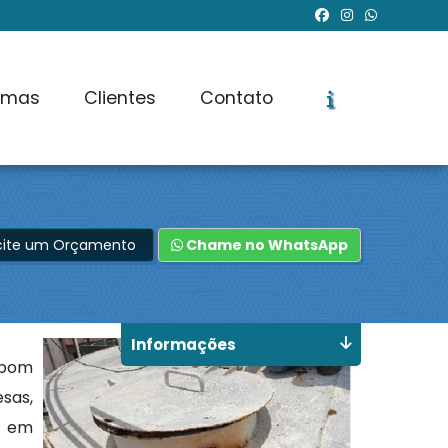
rmas
Clientes
Contato
icite um Orçamento
Chame no WhatsApp
Informações
 bom
sas,
r em