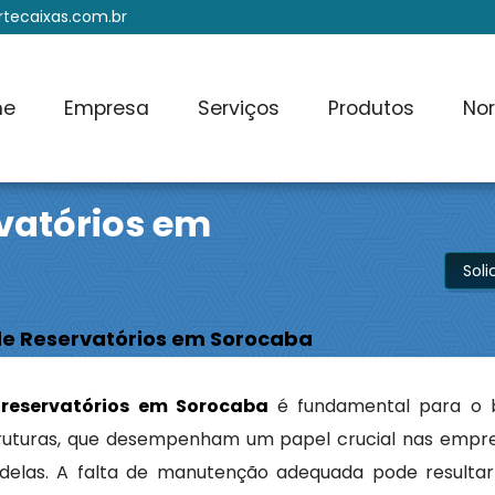
tecaixas.com.br
me
Empresa
Serviços
Produtos
No
vatórios em
Sol
e Reservatórios em Sorocaba
reservatórios em Sorocaba
é fundamental para o
truturas, que desempenham um papel crucial nas empre
elas. A falta de manutenção adequada pode resulta