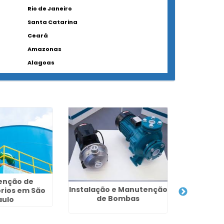
Rio de Janeiro
Santa Catarina
Ceará
Amazonas
Alagoas
enção de
Instalação e Manutenção
rios em São
de Bombas
aulo
Caixa 
M