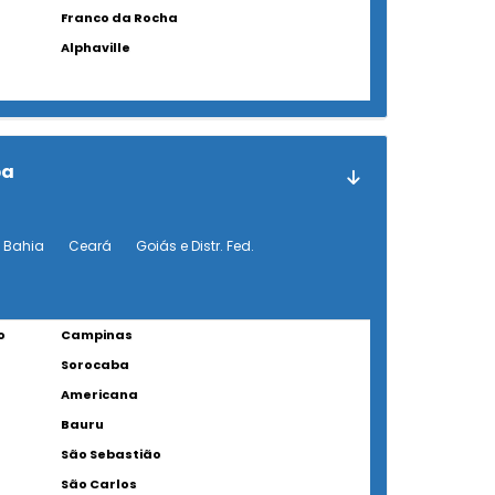
Franco da Rocha
Alphaville
ba
Bahia
Ceará
Goiás e Distr. Fed.
o
Campinas
Sorocaba
Americana
Bauru
São Sebastião
São Carlos