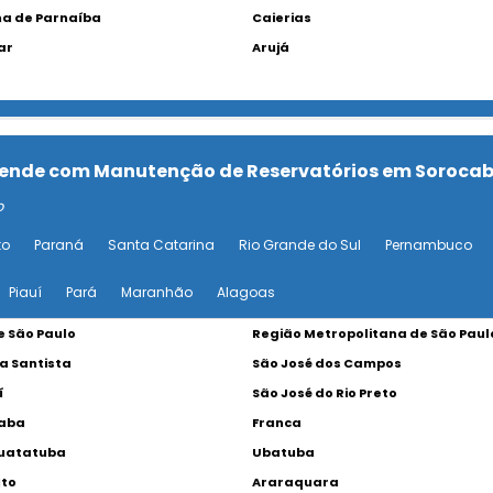
a de Parnaíba
Caierias
ar
Arujá
 atende com Manutenção de Reservatórios em Soroca
o
to
Paraná
Santa Catarina
Rio Grande do Sul
Pernambuco
Piauí
Pará
Maranhão
Alagoas
 São Paulo
Região Metropolitana de São Paul
a Santista
São José dos Campos
í
São José do Rio Preto
caba
Franca
uatatuba
Ubatuba
lto
Araraquara