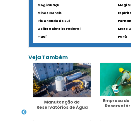
Mogi Guaçu
Mogi M
Minas Gerais
Espírit
Rio Grande do Sul
Perna
Goiás e Distrito Federal
Mato G
Piauí
Pará
Veja Também
Telemetria
Empresa de 
Manutenção de
el
Reservatór
Reservatórios de Água