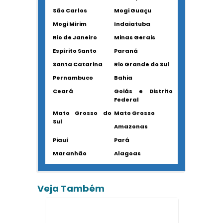
São Carlos
Mogi Guaçu
Mogi Mirim
Indaiatuba
Rio de Janeiro
Minas Gerais
Espírito Santo
Paraná
Santa Catarina
Rio Grande do Sul
Pernambuco
Bahia
Ceará
Goiás e Distrito
Federal
Mato Grosso do
Mato Grosso
Sul
Amazonas
Piauí
Pará
Maranhão
Alagoas
Veja Também