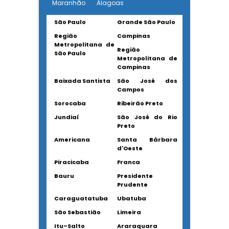
Maranhão
Alagoas
São Paulo
Grande São Paulo
Região
Campinas
Metropolitana de
Região
São Paulo
Metropolitana de
Campinas
Baixada Santista
São José dos
Campos
Sorocaba
Ribeirão Preto
Jundiaí
São José do Rio
Preto
Americana
Santa Bárbara
d'Oeste
Piracicaba
Franca
Bauru
Presidente
Prudente
Caraguatatuba
Ubatuba
São Sebastião
Limeira
Itu–Salto
Araraquara