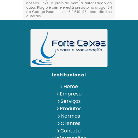
nossos links, é proibida sem a autorização do
autor. Plágio é crime e está previsto no artigo 184
do Código Penal. –
Lei n° 9.610-98 sobre direitos
autorais
.
Institucional
Home
Empresa
Serviços
Produtos
Normas
Clientes
Contato