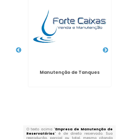
 Vale do
Manutenção de Tanques
Imperm
d
O texto acima "
Empresa de Manutenção de
Reservatórios
" é de direito reservado. Sua
reprodução, parcial ou total, mesmo citando