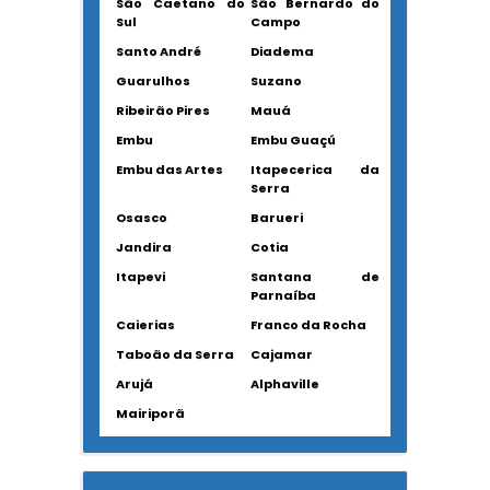
São Caetano do
São Bernardo do
Sul
Campo
Santo André
Diadema
Guarulhos
Suzano
Ribeirão Pires
Mauá
Embu
Embu Guaçú
Embu das Artes
Itapecerica da
Serra
Osasco
Barueri
Jandira
Cotia
Itapevi
Santana de
Parnaíba
Caierias
Franco da Rocha
Taboão da Serra
Cajamar
Arujá
Alphaville
Mairiporã